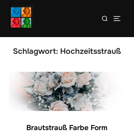
Zum
Inhalt
Suchen
SEITEN
springen
nach:
Schlagwort:
Hochzeitsstrauß
Brautstrauß Farbe Form